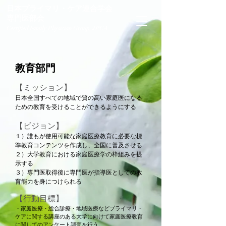
日本プライマリ・ケア連合学会
専門医部会
Certified Family Physician Group, JPCA
教育部門
【ミッション】
日本全国すべての地域で質の高い家庭医になる
ための教育を受けることができるようにする
【ビジョン】
１）誰もが使用可能な家庭医療教育に必要な標
準教育コンテンツを作成し、全国に普及させる
２）大学教育における家庭医療学の枠組みを提
示する
３）専門医取得後に専門医が指導医としての教
育能力を身につけられる
【行動目標】
・家庭医療・総合診療・地域医療などプライマリ・
ケアに関する講座のある大学に向けて家庭医療教育
に関してのアンケート調査を行う。