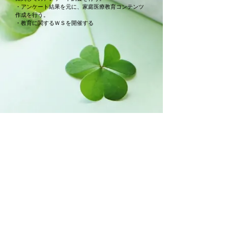
・アンケート結果を元に、家庭医療教育コンテンツ
作成を行う。
・教育に関するＷＳを開催する
Division of Education
一般社団法人 日本プライマリ・ケア連合学会
専門医部会
© JPCA Specialist Project Team 2020 All rights reserved
​プライバシーポリシー(PDF)