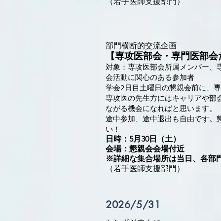
（若手医師支援部門）
​部門横断的交流企画
【専攻医部会・専門医部会
対象：専攻医部会所属メンバー、
会活動に関心のある参加者
学会2日目土曜日の懇親会前に、
専攻医の先生方にはキャリアや部
ながる機会になればと思います。
途中参加、途中退出も自由です。
い！
日時：5月30日（土）
会場：懇親会会場付近
※詳細な集合場所は当日、各部門
（若手医師支援部門）
2026/5/31