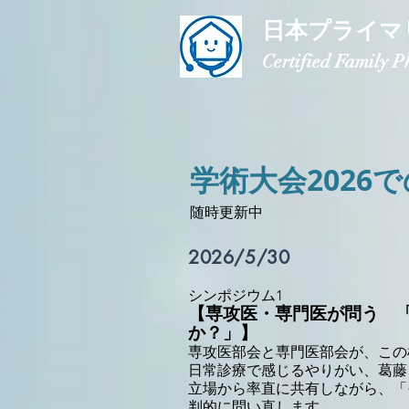
日本プライマ
Certified Family 
学術大会2026
随時更新中
2026/5/30
シンポジウム1
【専攻医・専門医が問う 
か？」】
専攻医部会と専門医部会が、この
日常診療で感じるやりがい、葛藤
立場から率直に共有しながら、「
判的に問い直します。