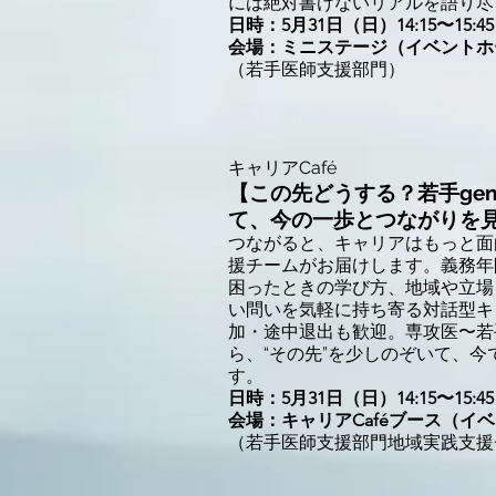
には絶対書けないリアルを語り尽
日時：5月31日（日）14:15〜15:45
会場：ミニステージ（イベントホ
（若手医師支援部門）
​キャリアCafé
【この先どうする？若手gene
て、今の一歩とつながりを
つながると、キャリアはもっと面白
援チームがお届けします。義務年
困ったときの学び方、地域や立場を越
い問いを気軽に持ち寄る対話型キ
加・途中退出も歓迎。専攻医〜若
ら、“その先”を少しのぞいて、
す。
日時：5月31日（日）14:15〜15:45
会場：キャリアCaféブース（イ
（若手医師支援部門地域実践支援