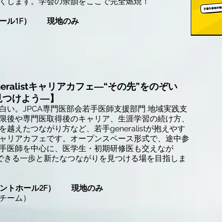
くします。学会の余韻をここで完全燃焼！
ール1F） 現地のみ
ralistキャリアカフェ―“その先”をのぞい
見つけよう―】
い。JPCA専門医部会若手医師支援部門 地域実践支
限後や専門医取得後のキャリア、生涯学習の続け方、
えたつながり方など、若手generalistが抱えやす
ャリアカフェです。オープンスペース形式で、途中参
手医師を中心に、医学生・初期研修医も交えなが
今できる一歩と新たなつながりを見つける場を目指しま
ベントホール2F） 現地のみ
チーム）