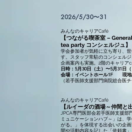
2026/5/30〜31
​みんなのキャリアCafé
【つながる喫茶室 – Generalist
tea party コンシェルジュ】
学会参加者が気軽に立ち寄り、世
す。スタッフ常駐のコンシェルジ
企画案内も実施。2階のキャリアc
日時：5月30日（土）〜5月31日
会場：イベントホール1F 現地
（若手医師支援部門病院総合医チー
​みんなのキャリアCafé
【ルイーダの酒場～仲間と
JPCA専門医部会若手医師支援
ミュニケーションハブ～」は、学
がる。」を体現する出会いの企画
間や活動内容を記した「依頼書」