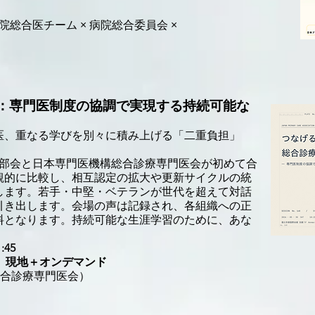
総合医チーム × 病院総合委員会 ×
：専門医制度の協調で実現する持続可能な
医、重なる学びを別々に積み上げる「二重負担」
。
医部会と日本専門医機構総合診療専門医会が初めて合
観的に比較し、相互認定の拡大や更新サイクルの統
します。若手・中堅・ベテランが世代を超えて対話
引き出します。会場の声は記録され、各組織への正
料となります。持続可能な生涯学習のために、あな
45
 1） 現地＋オンデマンド
総合診療専門医会）