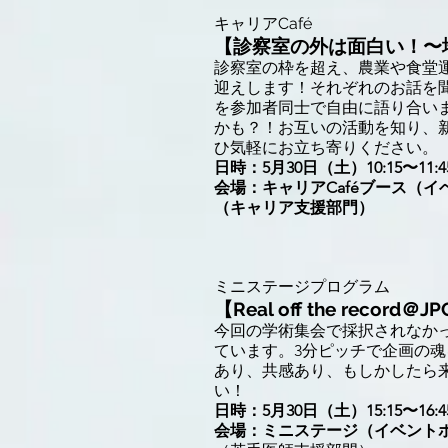
​キャリアCafé
【診察室の外は面白い！〜
診察室の枠を超え、農業や食堂
迎えします！それぞれのお話を
を参加者同士で自由に語り合い
かも？！お互いの活動を知り、
ひ気軽にお立ち寄りください。
日時：5月30日（土）10:15〜11:4
会場：キャリアCaféブース（
​（キャリア支援部門）
​ミニステージプログラム
【Real off the reco
今回の学術集会で採択されなか
ています。3分ピッチで企画の
あり、共感あり、もしかしたら
い！
日時：5月30日（土）15:15〜16:4
会場：ミニステージ（イベント