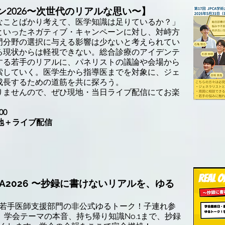
2026〜次世代のリアルな思い〜
】
なことばかり考えて、医学知識は足りているか？」
といったネガティブ・キャンペーンに対し、対峙方
門分野の選択に与える影響は少ないと考えられてい
る現状からは軽視できない。総合診療のアイデンテ
する若手のリアルに、パネリストの議論や会場から
索していく。医学生から指導医までを対象に、ジェ
成長するための道筋を共に探ろう。
りませんので、ぜひ現地・当日ライブ配信にてお楽
00
現地＋ライブ配信
rd＠JPCA2026 〜抄録に書けないリアルを、ゆる
若手医師支援部門の非公式ゆるトーク！子連れ参
、学会テーマの本音、持ち帰り知識No.1まで、抄録