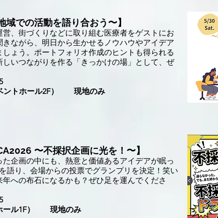
地域での活動を語り合おう〜】
運営、街づくりなどに取り組む医療者をゲストにお
聞きながら、明日から生かせるノウハウやアイデア
ましょう。ポートフォリオ作成のヒントも得られる
新しいつながりを作る「きっかけの場」として、ぜ
5
イベントホール2F） 現地のみ
rd＠JPCA2026 〜不採択企画に光を！〜】
った企画の中にも、熱意と価値あるアイデアが眠っ
魂を語り、会場からの投票でグランプリを決定！笑い
来年への布石になるかも？ぜひ足を運んでくださ
5
ホール1F） 現地のみ