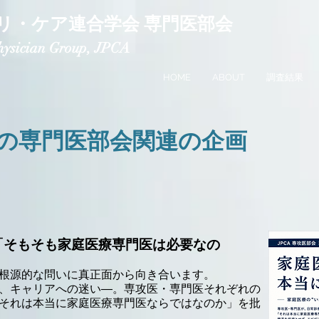
リ・ケア連合学会 専門医部会
Physician Group, JPCA
HOME
ABOUT
調査結果
での専門医部会関連の企画
「そもそも家庭医療専門医は必要なの
根源的な問いに真正面から向き合います。
、キャリアへの迷い―。専攻医・専門医それぞれの
それは本当に家庭医療専門医ならではなのか」を批