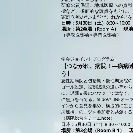
研修の質保証、地域医療への貢献
標など、多面的な論点をもとに、
家庭医療の“いま”と“これから”
日時：5月30日（土）8:30～10:00
場所：第2会場（Room A） 
（専攻医部会×専門医部会）
学会ジョイントプログラム1
【つながれ、病院！―病病
う】
急性期病院と包括期・慢性期病院の
ゴール設定、役割認識の違い等から
に、退院支援のハウツーではなく、
に焦点を当てる。SlidoやLINEオープ
インから意見を集め、構造的に生じ
病連携」のコツを参加者と共創する
（
病院総合医チームnote
）
​日時：5月30日（土）8:30～10:00
場所：第3会場（Room B-1）