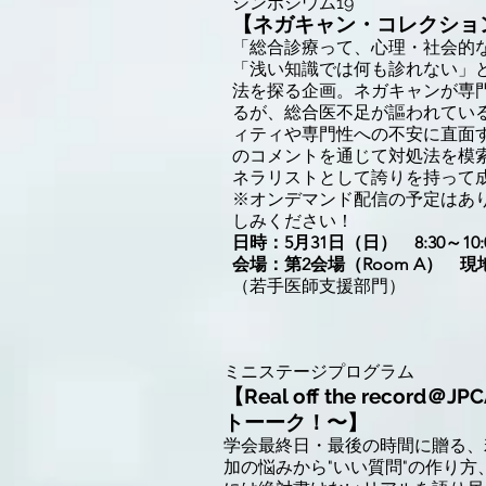
シンポジウム19
【ネガキャン・コレクション
「総合診療って、心理・社会的
「浅い知識では何も診れない」
法を探る企画。ネガキャンが専
るが、総合医不足が謳われてい
ィティや専門性への不安に直面
のコメントを通じて対処法を模
ネラリストとして誇りを持って
※オンデマンド配信の予定はあ
しみください！
日時：5月31日（日） 8:30～10:
会場：第2会場（Room A） 
（若手医師支援部門）
​ミニステージプログラム
【Real off the reco
トーーク！〜】
学会最終日・最後の時間に贈る、
加の悩みから"いい質問"の作り方