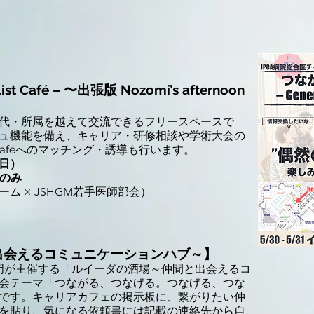
 Café – 〜出張版 Nozomi’s afternoon
代・所属を越えて交流できるフリースペースで
ュ機能を備え、キャリア・研修相談や学術大会の
aféへのマッチング・誘導も行います。
（日）
のみ
ム × JSHGM若手医師部会）
出会えるコミュニケーションハブ～】
部門が主催する「ルイーダの酒場～仲間と出会えるコ
会テーマ「つながる、つなげる。つなげる、つな
です。キャリアカフェの掲示板に、繋がりたい仲
を貼り、気になる依頼書には記載の連絡先から自