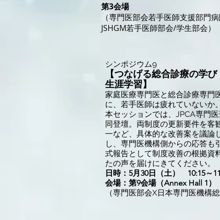
第3会場
（専門医部会若手医師支援部門病院
JSHGM若手医師部会/学生部会）
シンポジウム9
【つなげる総合診療の学び
生涯学習】
家庭医療専門医と総合診療専門
に、若手医師は疲れていないか
本セッションでは、JPCA専門
同登壇。両制度の更新要件を客
一など、具体的な改善案を議論
し、専門医機構側からの応答も
式報告として制度改善の根拠資
たの声を届けにきてください。
日時：5月30日（土） 10:15～11:
会場：第9会場（Annex Hall
（専門医部会X日本専門医機構